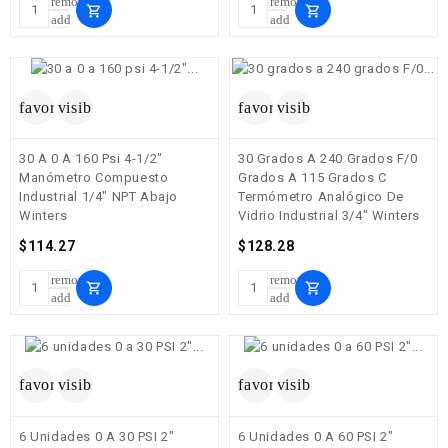
remove
remove
shopping_cart
shopping_cart
add
add
favorite_border
visibility
favorite_border
visibility
30 A 0 A 160 Psi 4-1/2"
30 Grados A 240 Grados F/0
Manómetro Compuesto
Grados A 115 Grados C
Industrial 1/4" NPT Abajo
Termómetro Analógico De
Winters
Vidrio Industrial 3/4" Winters
Precio
Precio
$114.27
$128.28
remove
remove
shopping_cart
shopping_cart
add
add
favorite_border
visibility
favorite_border
visibility
6 Unidades 0 A 30 PSI 2"
6 Unidades 0 A 60 PSI 2"