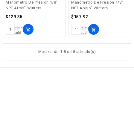
Manómetro De Presión 1/8"
Manómetro De Presión 1/8"
NPT Atrás" Winters
NPT Abajo" Winters
Precio
Precio
$129.35
$157.92
remove
remove
shopping_cart
shopping_cart
add
add
Mostrando 1-8 de 8 artículo(s)

Necesita un repuesto en especial, contáctenos :
6848-9878 | 344-2007

Información De La Tienda

Nuestra Empresa