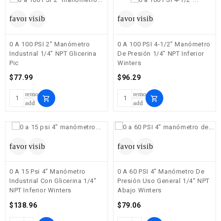
favorite_border
visibility
favorite_border
visibility
0 A 100 PSI 2" Manómetro
0 A 100 PSI 4-1/2" Manómetro
Industrial 1/4" NPT Glicerina
De Presión 1/4" NPT Inferior
Pic
Winters
Precio
Precio
$77.99
$96.29
remove
remove
shopping_cart
shopping_cart
add
add
favorite_border
visibility
favorite_border
visibility
0 A 15 Psi 4" Manómetro
0 A 60 PSI 4" Manómetro De
Industrial Con Glicerina 1/4"
Presión Uso General 1/4" NPT
NPT Inferior Winters
Abajo Winters
Precio
Precio
$138.96
$79.06