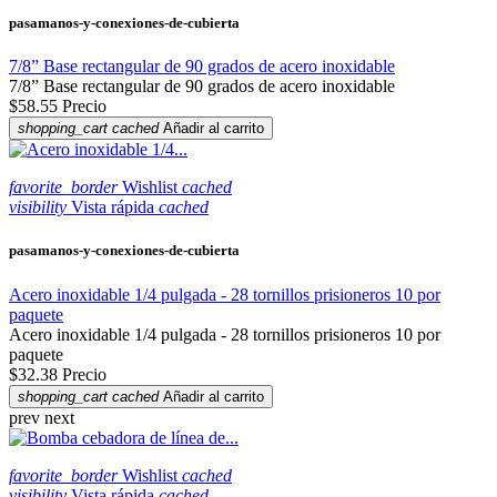
pasamanos-y-conexiones-de-cubierta
7/8” Base rectangular de 90 grados de acero inoxidable
7/8” Base rectangular de 90 grados de acero inoxidable
$58.55
Precio
shopping_cart
cached
Añadir al carrito
favorite_border
Wishlist
cached
visibility
Vista rápida
cached
pasamanos-y-conexiones-de-cubierta
Acero inoxidable 1/4 pulgada - 28 tornillos prisioneros 10 por
paquete
Acero inoxidable 1/4 pulgada - 28 tornillos prisioneros 10 por
paquete
$32.38
Precio
shopping_cart
cached
Añadir al carrito
prev
next
favorite_border
Wishlist
cached
visibility
Vista rápida
cached