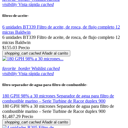
visibility
Vista rápida
cached
filtros-de-aceite-
6 unidades BT339 Filtro de aceite, de rosca, de flujo completo 12
micras Baldwin
6 unidades BT339 Filtro de aceite, de rosca, de flujo completo 12
micras Baldwin
$155.03
Precio
shopping_cart
cached
Añadir al carrito
favorite_border
Wishlist
cached
visibility
Vista rápida
cached
filtro-separador-de-agua-para-filtro-de-combustible-
180 GPH 98% a 30 micrones Separador de agua para filtro de
combustible marino – Serie Turbine de Racor duplex 900
180 GPH 98% a 30 micrones Separador de agua para filtro de
combustible marino – Serie Turbine de Racor duplex 900
$1,487.29
Precio
shopping_cart
cached
Añadir al carrito