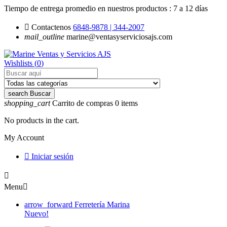
Tiempo de entrega promedio en nuestros productos :
7 a 12 días

Contactenos
6848-9878 | 344-2007
mail_outline
marine@ventasyserviciosajs.com
Wishlists (
0
)
search
Buscar
shopping_cart
Carrito de compras
0
items
No products in the cart.
My Account

Iniciar sesión

Menu

arrow_forward
Ferretería Marina
Nuevo!