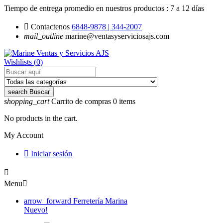
Tiempo de entrega promedio en nuestros productos :
7 a 12 días

Contactenos
6848-9878 | 344-2007
mail_outline
marine@ventasyserviciosajs.com
Wishlists (
0
)
search
Buscar
shopping_cart
Carrito de compras
0
items
No products in the cart.
My Account

Iniciar sesión

Menu

arrow_forward
Ferretería Marina
Nuevo!