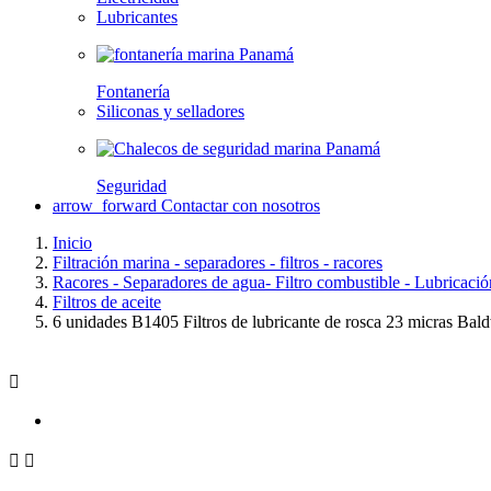
Lubricantes
Fontanería
Siliconas y selladores
Seguridad
arrow_forward
Contactar con nosotros
Inicio
Filtración marina - separadores - filtros - racores
Racores - Separadores de agua- Filtro combustible - Lubricació
Filtros de aceite
6 unidades B1405 Filtros de lubricante de rosca 23 micras Bal


