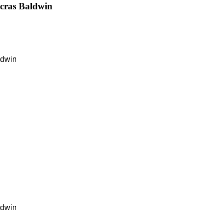
icras Baldwin
ldwin
ldwin