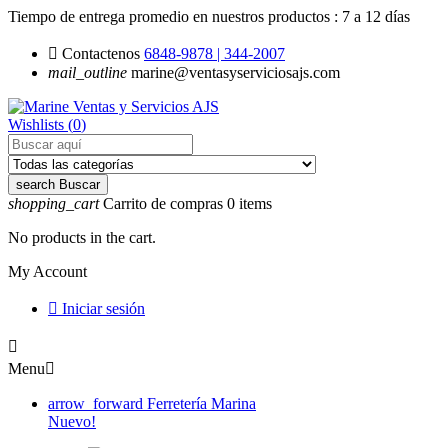
Tiempo de entrega promedio en nuestros productos :
7 a 12 días

Contactenos
6848-9878 | 344-2007
mail_outline
marine@ventasyserviciosajs.com
Wishlists (
0
)
search
Buscar
shopping_cart
Carrito de compras
0
items
No products in the cart.
My Account

Iniciar sesión

Menu

arrow_forward
Ferretería Marina
Nuevo!