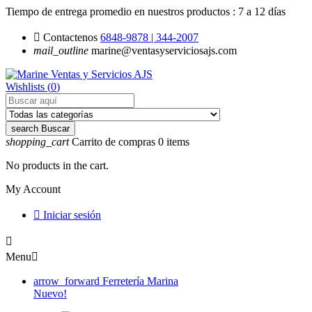
Tiempo de entrega promedio en nuestros productos :
7 a 12 días

Contactenos
6848-9878 | 344-2007
mail_outline
marine@ventasyserviciosajs.com
Wishlists (
0
)
search
Buscar
shopping_cart
Carrito de compras
0
items
No products in the cart.
My Account

Iniciar sesión

Menu

arrow_forward
Ferretería Marina
Nuevo!