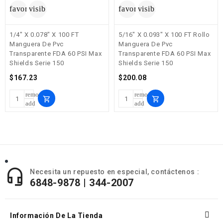
favorite_border
visibility
favorite_border
visibility
1/4" X 0.078" X 100 FT
5/16" X 0.093" X 100 FT Rollo
Manguera De Pvc
Manguera De Pvc
Transparente FDA 60 PSI Max
Transparente FDA 60 PSI Max
Shields Serie 150
Shields Serie 150
Precio
Precio
$167.23
$200.08
remove
remove
shopping_cart
shopping_cart
add
add

Necesita un repuesto en especial, contáctenos :
6848-9878 | 344-2007

Información De La Tienda