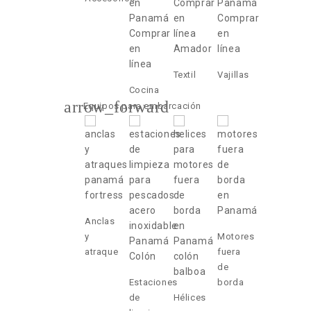
Textil
Vajillas
Cocina
arrow_forward
Equipos para embarcación
Anclas
y
Motores
atraque
fuera
de
Estaciones
borda
de
Hélices