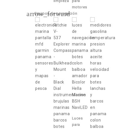
limpieza
para
motores
arrow_forward
Equipos de navegación
Luces
para