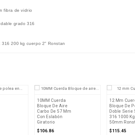
 fibra de vidrio
xidable grado 316
x 316 200 kg cuerpo 2" Ronstan
favorite_border
favorite_bord
10MM Cuerda
12 Mm Cuer
Bloque De Aire
Bloque De P
visibility
visibility
Carbo De 57 Mm
Doble Serie 
Con Eslabón
316 1000 Kg
Giratorio
50mm Rons
Precio
Pre
$106.86
$115.45