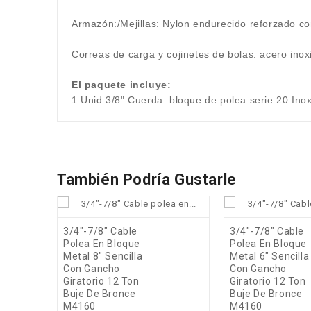
Armazón:/Mejillas: Nylon endurecido reforzado con
Correas de carga y cojinetes de bolas: acero ino
El paquete incluye:
1 Unid 3/8" Cuerda
bloque de polea serie 20 Ino
También Podría Gustarle
favorite_border
3/4"-7/8" Cable
3/4"-7/8" Cable
Polea En Bloque
Polea En Bloque
visibility
Metal 8" Sencilla
Metal 6" Sencilla
Con Gancho
Con Gancho
Giratorio 12 Ton
Giratorio 12 Ton
Buje De Bronce
Buje De Bronce
M4160
M4160