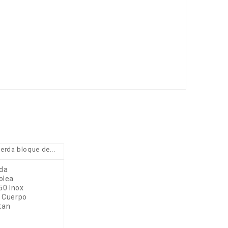
er
favorite_border
da
olea
visibility
50 Inox
 Cuerpo
tan
cio