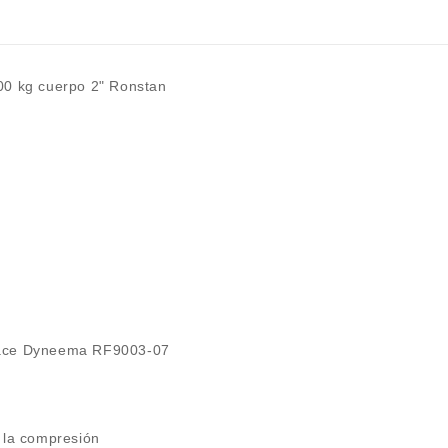
200 kg cuerpo 2" Ronstan
nlace Dyneema RF9003-07
a la compresión