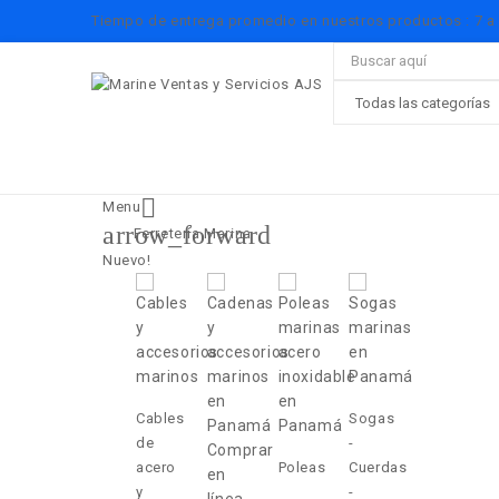
Tiempo de entrega promedio en nuestros productos :
7 a

Menu
arrow_forward
Ferretería Marina
Nuevo!
Cables
Sogas
de
-
acero
Poleas
Cuerdas
y
-