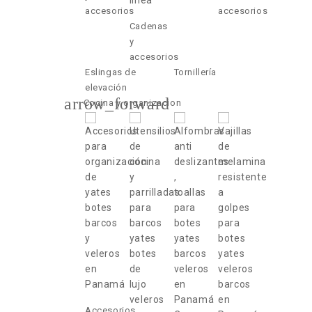
accesorios
accesorios
Cadenas
y
accesorios
Eslingas de
Tornillería
elevación
arrow_forward
Cocina y organizacion
Accesorios