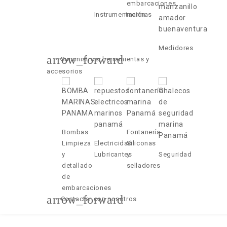
embarcaciones
Instrumentación
marinas
Medidores
arrow_forward
Suministros, herramientas y
accesorios
Bombas
Fontanería
Limpieza
Electricidad
Siliconas
y
Lubricantes
y
Seguridad
detallado
selladores
de
embarcaciones
arrow_forward
Contactar con nosotros