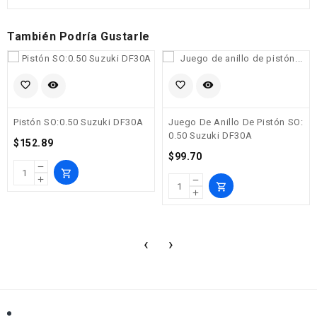
También Podría Gustarle
favorite_border
visibility
favorite_border
visibility
Pistón SO:0.50 Suzuki DF30A
Juego De Anillo De Pistón SO:
0.50 Suzuki DF30A
Precio
$152.89
Precio
$99.70
remove
shopping_cart
add
remove
shopping_cart
add
‹
›