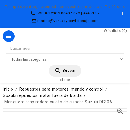
Tiempo de entrega promedio en nuestros productos :
7 a 12 días

Contactenos
6848-9878 | 344-2007
mail_outline
marine@ventasyserviciosajs.com
Wishlists (
0
)

search
Buscar
close
Inicio
Repuestos para motores, mando y control
Suzuki repuestos motor fuera de borda
Manguera respiradero culata de cilindro Suzuki DF30A
