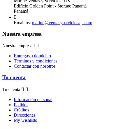
Marine Ventas y Servicios AJS
Edificio Golden Point - Storage Panamá
Panamá

Email us:
marine@ventasyserviciosajs.com
Nuestra empresa
Nuestra empresa


Entregas a domicilio
Términos y condiciones
Contactar con nosotros
Tu cuenta
Tu cuenta


Información personal
Pedidos
Créditos
Direcciones
My wishlists