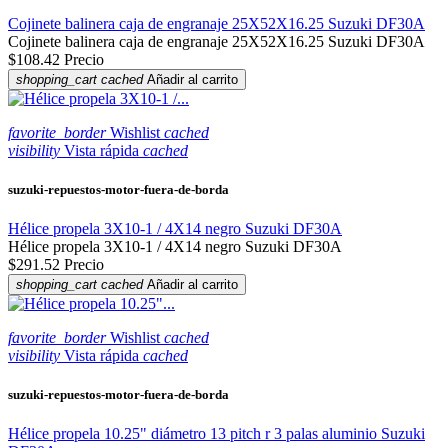
Cojinete balinera caja de engranaje 25X52X16.25 Suzuki DF30A
Cojinete balinera caja de engranaje 25X52X16.25 Suzuki DF30A
$108.42
Precio
shopping_cart
cached
Añadir al carrito
favorite_border
Wishlist
cached
visibility
Vista rápida
cached
suzuki-repuestos-motor-fuera-de-borda
Hélice propela 3X10-1 / 4X14 negro Suzuki DF30A
Hélice propela 3X10-1 / 4X14 negro Suzuki DF30A
$291.52
Precio
shopping_cart
cached
Añadir al carrito
favorite_border
Wishlist
cached
visibility
Vista rápida
cached
suzuki-repuestos-motor-fuera-de-borda
Hélice propela 10.25" diámetro 13 pitch r 3 palas aluminio Suzuki