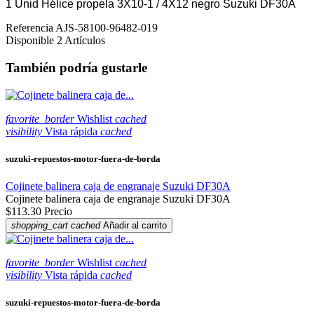
1 Unid Hélice propela 3X10-1 / 4X12 negro Suzuki DF30A
Referencia
AJS-58100-96482-019
Disponible
2 Artículos
También podría gustarle
favorite_border
Wishlist
cached
visibility
Vista rápida
cached
suzuki-repuestos-motor-fuera-de-borda
Cojinete balinera caja de engranaje Suzuki DF30A
Cojinete balinera caja de engranaje Suzuki DF30A
$113.30
Precio
shopping_cart
cached
Añadir al carrito
favorite_border
Wishlist
cached
visibility
Vista rápida
cached
suzuki-repuestos-motor-fuera-de-borda