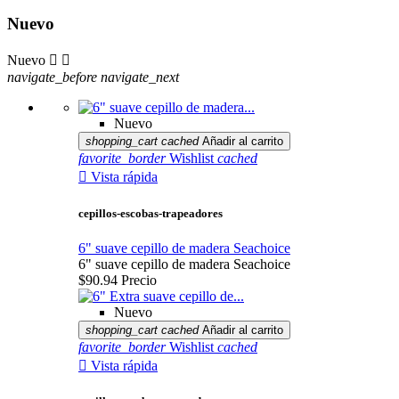
Nuevo
Nuevo


navigate_before
navigate_next
Nuevo
shopping_cart
cached
Añadir al carrito
favorite_border
Wishlist
cached

Vista rápida
cepillos-escobas-trapeadores
6" suave cepillo de madera Seachoice
6" suave cepillo de madera Seachoice
$90.94
Precio
Nuevo
shopping_cart
cached
Añadir al carrito
favorite_border
Wishlist
cached

Vista rápida