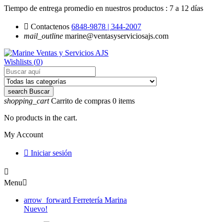
Tiempo de entrega promedio en nuestros productos :
7 a 12 días

Contactenos
6848-9878 | 344-2007
mail_outline
marine@ventasyserviciosajs.com
Wishlists (
0
)
search
Buscar
shopping_cart
Carrito de compras
0
items
No products in the cart.
My Account

Iniciar sesión

Menu

arrow_forward
Ferretería Marina
Nuevo!