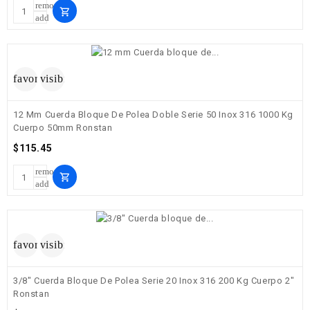
remove
shopping_cart
add
favorite_border
visibility
12 Mm Cuerda Bloque De Polea Doble Serie 50 Inox 316 1000 Kg
Cuerpo 50mm Ronstan
Precio
$115.45
remove
shopping_cart
add
favorite_border
visibility
3/8" Cuerda Bloque De Polea Serie 20 Inox 316 200 Kg Cuerpo 2"
Ronstan