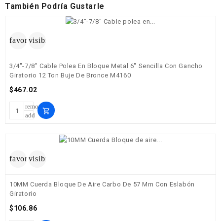
También Podría Gustarle
favorite_border
visibility
3/4"-7/8" Cable Polea En Bloque Metal 6" Sencilla Con Gancho
Giratorio 12 Ton Buje De Bronce M4160
Precio
$467.02
remove
shopping_cart
add
favorite_border
visibility
10MM Cuerda Bloque De Aire Carbo De 57 Mm Con Eslabón
Giratorio
Precio
$106.86