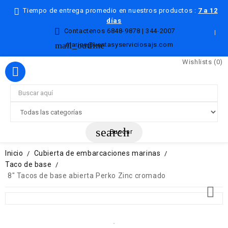
Tiempo de entrega promedio en nuestros productos :
7 a 12
días

Contactenos
6848-9878 | 344-2007
mail_outline
marine@ventasyserviciosajs.com
Wishlists (
0
)

search
Buscar
Inicio
Cubierta de embarcaciones marinas
Taco de base
8" Tacos de base abierta Perko Zinc cromado
