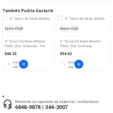
También Podría Gustarle
favorite_border
visibility
favorite_border
visibility
4" Tacos De Base Abierta
6" Tacos De Base Abierta
Perko Zinc Cromado - Par
Perko Zinc Cromado
Precio
Precio
$66.25
$54.62
remove
remove
shopping_cart
shopping_cart
add
add

Necesita un repuesto en especial, contáctenos :
6848-9878 | 344-2007