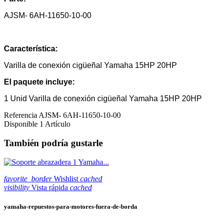
AJSM-
6AH-11650-10-00
Característica:
Varilla de conexión cigüeñal Yamaha 15HP 20HP
El paquete incluye:
1 Unid Varilla de conexión cigüeñal Yamaha 15HP 20HP
Referencia
AJSM- 6AH-11650-10-00
Disponible
1 Artículo
También podría gustarle
favorite_border
Wishlist
cached
visibility
Vista rápida
cached
yamaha-repuestos-para-motores-fuera-de-borda