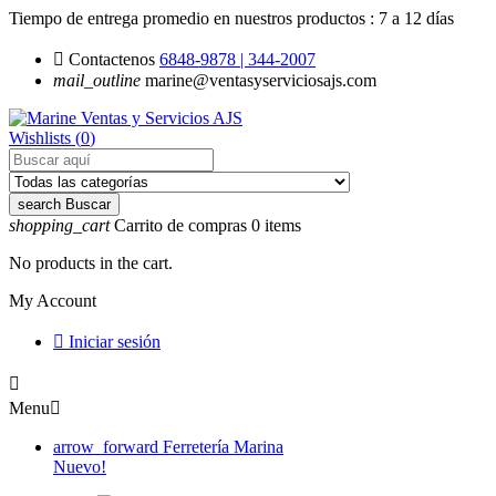
Tiempo de entrega promedio en nuestros productos :
7 a 12 días

Contactenos
6848-9878 | 344-2007
mail_outline
marine@ventasyserviciosajs.com
Wishlists (
0
)
search
Buscar
shopping_cart
Carrito de compras
0
items
No products in the cart.
My Account

Iniciar sesión

Menu

arrow_forward
Ferretería Marina
Nuevo!