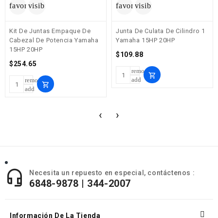
favorite_border
visibility
favorite_border
visibility
Kit De Juntas Empaque De
Junta De Culata De Cilindro 1
Cabezal De Potencia Yamaha
Yamaha 15HP 20HP
15HP 20HP
Precio
$109.88
Precio
$254.65
remove
shopping_cart
add
remove
shopping_cart
add
‹
›

Necesita un repuesto en especial, contáctenos :
6848-9878 | 344-2007

Información De La Tienda